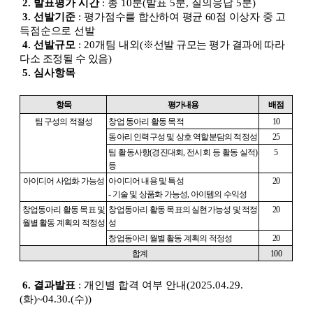
2.
발표평가 시간
:
총
10
분
(
발표
5
분
,
질의응답
5
분
)
3.
선발기준
:
평가점수를 합산하여 평균
60
점 이상자 중 고
득점순으로 선발
4.
선발규모
: 20
개팀 내외
(
※
선발 규모는 평가 결과에 따라
다소 조정될 수 있음
)
5.
심사항목
항목
평가내용
배점
팀 구성의 적절성
창업 동아리 활동 목적
10
동아리 인력구성 및 상호 역할분담의 적정성
25
팀 활동사항
(
경진대회
,
전시회 등 활동 실적
)
5
등
아이디어 사업화 가능성
아이디어 내용 및 특성
20
-
기술 및 상품화 가능성
,
아이템의 수익성
창업동아리 활동 목표 및
창업동아리 활동 목표의 실현가능성 및 적정
20
월별 활동 계획의 적정성
성
창업동아리 월별 활동 계획의 적정성
20
합계
100
6.
결과발표
:
개인별 합격 여부 안내
(2025.04.29.
(
화
)~04.30.(
수
))