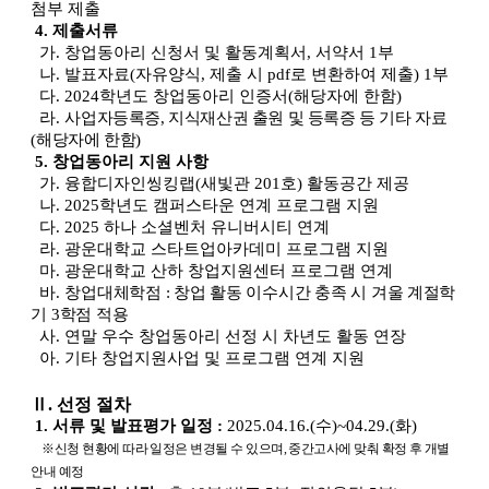
첨부 제출
4.
제출서류
가
.
창업동아리 신청서 및 활동계획서
,
서약서
1
부
나
.
발표자료
(
자유양식
,
제출 시
pdf
로 변환하여 제출
) 1
부
다
. 2024
학년도 창업동아리 인증서
(
해당자에 한함
)
라
.
사업자등록증
,
지식재산권 출원 및 등록증 등 기타 자료
(
해당자에 한함
)
5.
창업동아리 지원 사항
가
.
융합디자인씽킹랩
(
새빛관
201
호
)
활동공간 제공
나
. 2025
학년도 캠퍼스타운 연계 프로그램 지원
다
. 2025
하나 소셜벤처 유니버시티 연계
라
.
광운대학교 스타트업아카데미 프로그램 지원
마
.
광운대학교 산하 창업지원센터 프로그램 연계
바
.
창업대체학점
:
창업 활동 이수시간 충족 시 겨울 계절학
기
3
학점 적용
사
.
연말 우수 창업동아리 선정 시 차년도 활동 연장
아
.
기타 창업지원사업 및 프로그램 연계 지원
Ⅱ
.
선정 절차
1.
서류 및 발표평가 일정
:
2025.04.16.(
수
)~04.29.(
화
)
※
신청 현황에 따라 일정은 변경될 수 있으며
,
중간고사에 맞춰 확정 후 개별
안내 예정