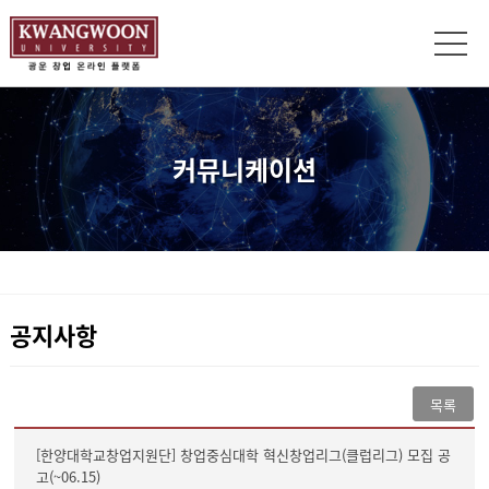
커뮤니케이션
공지사항
목록
[한양대학교창업지원단] 창업중심대학 혁신창업리그(클럽리그) 모집 공
고(~06.15)